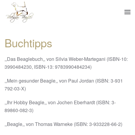
Skip to main content
Buchtipps
,,Das Beaglebuch,, von Silvia Weber-Martegani (ISBN-10:
3990484230, ISBN-13: 9783990484234)
,,Mein gesunder Beagle,, von Paul Jordan (ISBN: 3-931
792-03-X)
,,Ihr Hobby Beagle,, von Jochen Eberhardt (ISBN: 3-
89860-082-3)
,,Beagle,, von Thomas Warneke (ISBN: 3-933228-66-2)